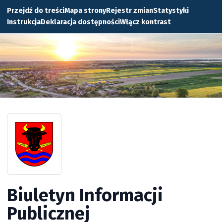
Przejdź do treści
Mapa strony
Rejestr zmian
Statystyki
Instrukcja
Deklaracja dostępności
Włącz kontrast
Biuletyn Informacji
Publicznej