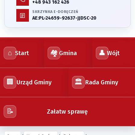
+48 943 162 426
SKRZYNKA E-DORĘCZEŃ
AE:PL-24659-92637-JJDSC-20
⌂
🏘️
👤
Start
Gmina
Wójt
🏢
🏛️
Urząd Gminy
Rada Gminy
📝
Załatw sprawę