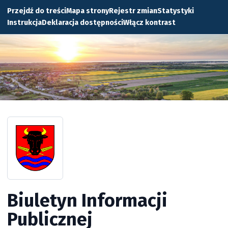
Przejdź do treści
Mapa strony
Rejestr zmian
Statystyki
Instrukcja
Deklaracja dostępności
Włącz kontrast
Biuletyn Informacji
Publicznej