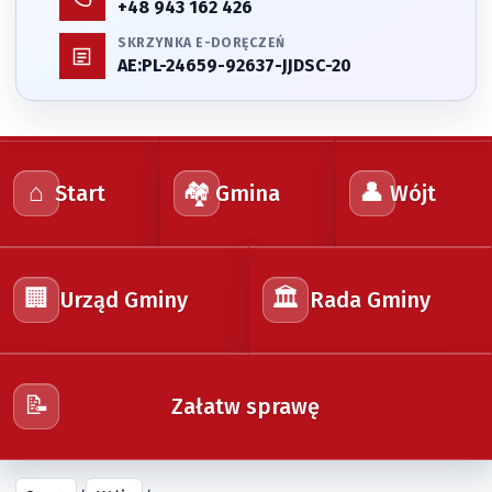
+48 943 162 426
SKRZYNKA E-DORĘCZEŃ
AE:PL-24659-92637-JJDSC-20
⌂
🏘️
👤
Start
Gmina
Wójt
🏢
🏛️
Urząd Gminy
Rada Gminy
📝
Załatw sprawę