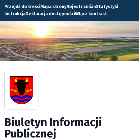
Przejdź do treści
Mapa strony
Rejestr zmian
Statystyki
Instrukcja
Deklaracja dostępności
Włącz kontrast
Biuletyn Informacji
Publicznej