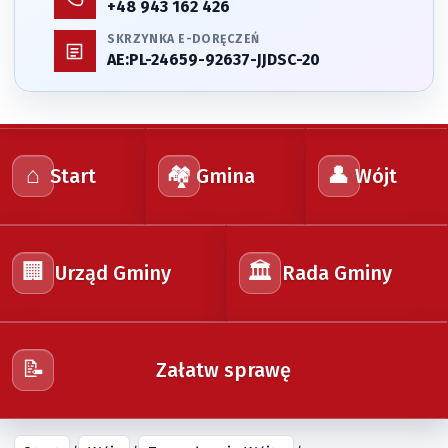
+48 943 162 426
SKRZYNKA E-DORĘCZEŃ
AE:PL-24659-92637-JJDSC-20
⌂
🏘️
👤
Start
Gmina
Wójt
🏢
🏛️
Urząd Gminy
Rada Gminy
📝
Załatw sprawę