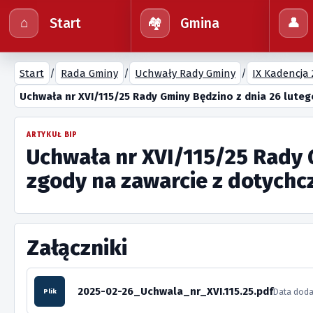
Start
Gmina
⌂
🏘️
👤
Start
/
Rada Gminy
/
Uchwały Rady Gminy
/
IX Kadencja 
Uchwała nr XVI/115/25 Rady Gminy Będzino z dnia 26 lute
ARTYKUŁ BIP
Uchwała nr XVI/115/25 Rady G
zgody na zawarcie z dotych
Załączniki
2025-02-26_Uchwala_nr_XVI.115.25.pdf
Data doda
Plik