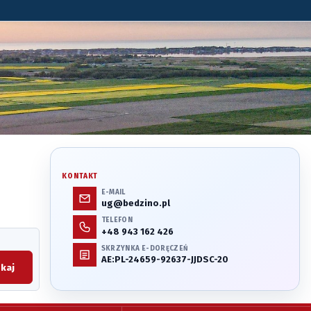
KONTAKT
E-MAIL
ug@bedzino.pl
TELEFON
+48 943 162 426
SKRZYNKA E-DORĘCZEŃ
AE:PL-24659-92637-JJDSC-20
kaj