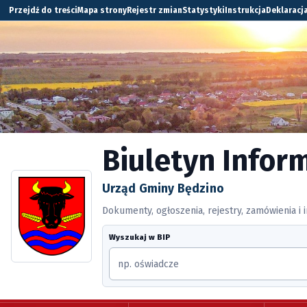
Przejdź do treści
Mapa strony
Rejestr zmian
Statystyki
Instrukcja
Deklaracj
Biuletyn Inform
Urząd Gminy Będzino
Dokumenty, ogłoszenia, rejestry, zamówienia i
Wyszukaj w BIP