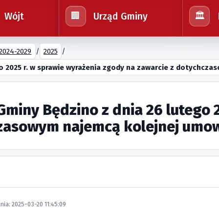
Wójt
Urząd Gminy
🏢
🏛️
2024-2029
/
2025
/
go 2025 r. w sprawie wyrażenia zgody na zawarcie z dotychc
miny Będzino z dnia 26 lutego 2
czasowym najemcą kolejnej umo
nia: 2025-03-20 11:45:09