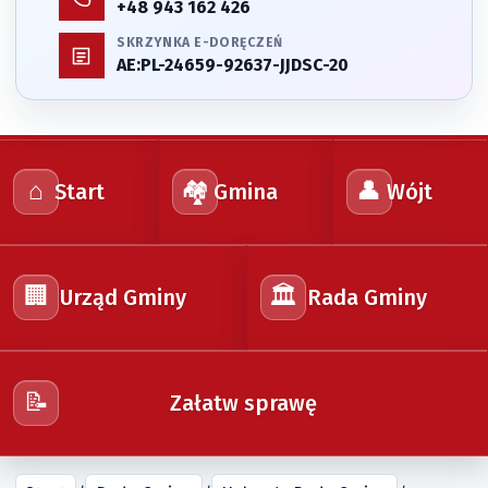
+48 943 162 426
SKRZYNKA E-DORĘCZEŃ
AE:PL-24659-92637-JJDSC-20
⌂
🏘️
👤
Start
Gmina
Wójt
🏢
🏛️
Urząd Gminy
Rada Gminy
📝
Załatw sprawę