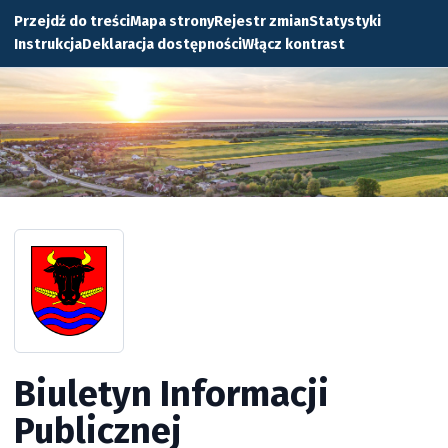
Przejdź do treści
Mapa strony
Rejestr zmian
Statystyki
Instrukcja
Deklaracja dostępności
Włącz kontrast
Biuletyn Informacji
Publicznej