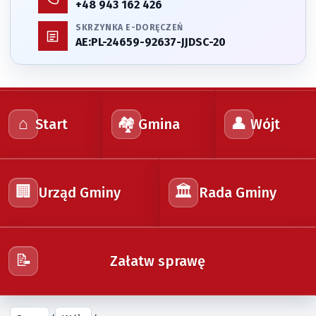
+48 943 162 426
SKRZYNKA E-DORĘCZEŃ
AE:PL-24659-92637-JJDSC-20
⌂
🏘️
👤
Start
Gmina
Wójt
🏢
🏛️
Urząd Gminy
Rada Gminy
📝
Załatw sprawę