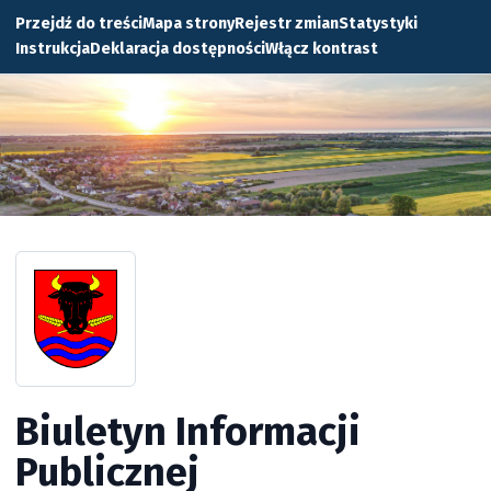
Przejdź do treści
Mapa strony
Rejestr zmian
Statystyki
Instrukcja
Deklaracja dostępności
Włącz kontrast
Biuletyn Informacji
Publicznej