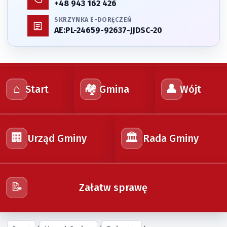
+48 943 162 426
SKRZYNKA E-DORĘCZEŃ
AE:PL-24659-92637-JJDSC-20
⌂
🏘️
👤
Start
Gmina
Wójt
🏢
🏛️
Urząd Gminy
Rada Gminy
📝
Załatw sprawę