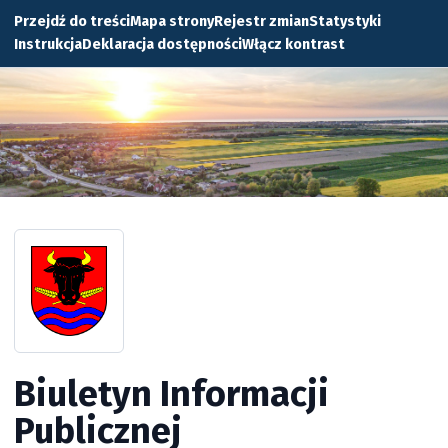
Przejdź do treści
Mapa strony
Rejestr zmian
Statystyki
Instrukcja
Deklaracja dostępności
Włącz kontrast
Biuletyn Informacji
Publicznej