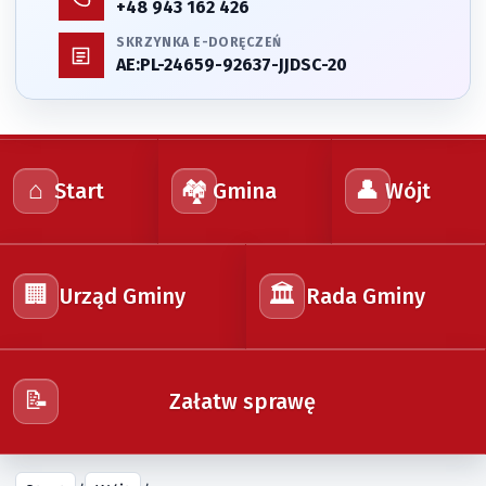
+48 943 162 426
SKRZYNKA E-DORĘCZEŃ
AE:PL-24659-92637-JJDSC-20
⌂
🏘️
👤
Start
Gmina
Wójt
🏢
🏛️
Urząd Gminy
Rada Gminy
📝
Załatw sprawę