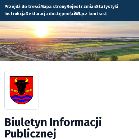
Przejdź do treści
Mapa strony
Rejestr zmian
Statystyki
Instrukcja
Deklaracja dostępności
Włącz kontrast
Biuletyn Informacji
Publicznej